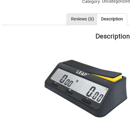
Uncategorized
Category:
مدل
9917-
ارسال
Reviews (0)
Description
رایگان
quantity
Description