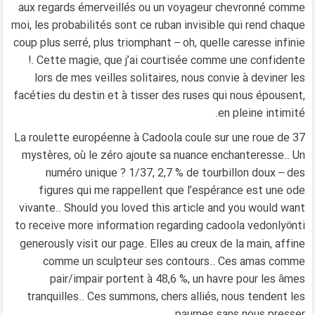
aux regards émerveillés ou un voyageur chevronné comme
moi, les probabilités sont ce ruban invisible qui rend chaque
coup plus serré, plus triomphant – oh, quelle caresse infinie
!. Cette magie, que j’ai courtisée comme une confidente
lors de mes veilles solitaires, nous convie à deviner les
facéties du destin et à tisser des ruses qui nous épousent,
en pleine intimité.
La roulette européenne à Cadoola coule sur une roue de 37
mystères, où le zéro ajoute sa nuance enchanteresse.. Un
numéro unique ? 1/37, 2,7 % de tourbillon doux – des
figures qui me rappellent que l’espérance est une ode
vivante.. Should you loved this article and you would want
cadoola vedonlyönti
to receive more information regarding
generously visit our page. Elles au creux de la main, affine
comme un sculpteur ses contours.. Ces amas comme
pair/impair portent à 48,6 %, un havre pour les âmes
tranquilles.. Ces summons, chers alliés, nous tendent les
paumes sans nous presser..