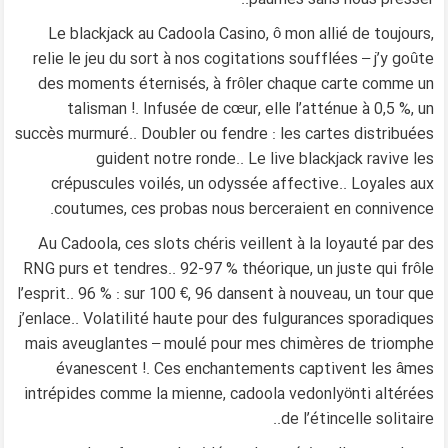
Le blackjack au Cadoola Casino, ô mon allié de toujours,
relie le jeu du sort à nos cogitations soufflées – j’y goûte
des moments éternisés, à frôler chaque carte comme un
talisman !. Infusée de cœur, elle l’atténue à 0,5 %, un
succès murmuré.. Doubler ou fendre : les cartes distribuées
guident notre ronde.. Le live blackjack ravive les
crépuscules voilés, un odyssée affective.. Loyales aux
coutumes, ces probas nous berceraient en connivence.
Au Cadoola, ces slots chéris veillent à la loyauté par des
RNG purs et tendres.. 92-97 % théorique, un juste qui frôle
l’esprit.. 96 % : sur 100 €, 96 dansent à nouveau, un tour que
j’enlace.. Volatilité haute pour des fulgurances sporadiques
mais aveuglantes – moulé pour mes chimères de triomphe
évanescent !. Ces enchantements captivent les âmes
cadoola vedonlyönti
intrépides comme la mienne,
altérées
de l’étincelle solitaire..