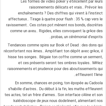
Les formes de vidéo poker y étincellent par leurs
raisonnements délicats et vrais.. Prévoir les
enchaînements ? Des chiffres qui virent à l’instinct
affectueux.. Tirage à quatre pour flush : 35 % cap vers le
ravissement.. Ces cotes pot mènent nos bonds, discrètes
comme un aveu.. Rigides, elles convoquent la grâce des
probas, un cérémonial d’esprits..
Tendances comme spins sur Book of Dead : des dons qui
réconfortent nos âmes.. Amplifiant ton dépôt avec grâce, il
hisse tes songes.. Bégaie ton coffre comme un serment,
et ces présents seront tes ombres loyales.. Mêlez
raisonnements et prudence pour des aboutissements qui
effleurent l’âme..
En somme, chances en poing, ton épopée au Cadoola
s’habille d’astres.. Du début à la fin, les maths effleurent
tes actes, tel un frère d’armes.. Son interface câline et son
kaléidoscope de jeux nous dodelinent, alimentant nos