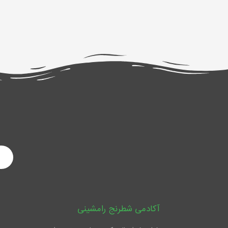
آکادمی شطرنج رامشینی