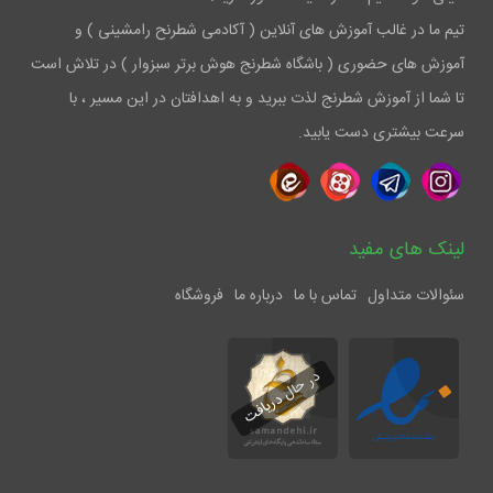
تیم ما در غالب آموزش های آنلاین ( آکادمی شطرنح رامشینی ) و
آموزش های حضوری ( باشگاه شطرنج هوش برتر سبزوار ) در تلاش است
تا شما از آموزش شطرنج لذت ببرید و به اهدافتان در این مسیر ، با
سرعت بیشتری دست یابید.
لینک های مفید
سئوالات متداول
تماس با ما
درباره ما
فروشگاه
در حال دریافت