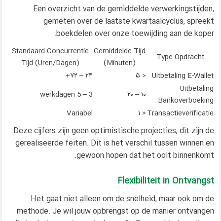
Een overzicht van de gemiddelde verwerkingstijden,
gemeten over de laatste kwartaalcyclus, spreekt
boekdelen over onze toewijding aan de koper.
Standaard Concurrentie
Gemiddelde Tijd
Type Opdracht
Tijd (Uren/Dagen)
(Minuten)
۲۴ – ۷۲+
< ۵
Uitbetaling E-Wallet
Uitbetaling
3 – 5 werkdagen
۱۰ – ۲۰
Bankoverboeking
Variabel
< ۱
Transactieverificatie
Deze cijfers zijn geen optimistische projecties; dit zijn de
gerealiseerde feiten. Dit is het verschil tussen winnen en
gewoon hopen dat het ooit binnenkomt.
Flexibiliteit in Ontvangst
Het gaat niet alleen om de snelheid, maar ook om de
methode. Je wil jouw opbrengst op de manier ontvangen